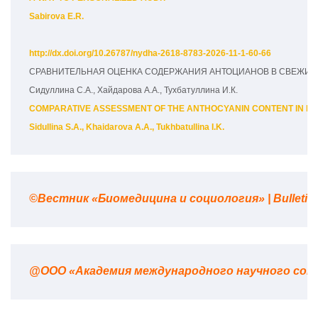
Sabirova E.R.
http://dx.doi.org/10.26787/nydha-2618-8783-2026-11-1-60-66
СРАВНИТЕЛЬНАЯ ОЦЕНКА СОДЕРЖАНИЯ АНТОЦИАНОВ В СВЕЖИХ,
Сидуллина С.А., Хайдарова А.А., Тухбатуллина И.К.
COMPARATIVE ASSESSMENT OF THE ANTHOCYANIN CONTENT IN FRE
Sidullina S.A., Khaidarova A.A., Tukhbatullina I.K.
©Вестник «Биомедицина и социология» | Bulletin 
@ООО «Академия международного научного сот