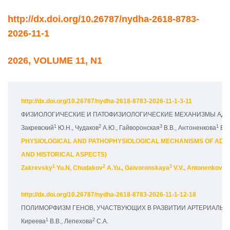
http://dx.doi.org/10.26787/nydha-2618-8783-
2026-11-1
2026, VOLUME 11, N1
http://dx.doi.org/10.26787/nydha-2618-8783-2026-11-1-3-11
ФИЗИОЛОГИЧЕСКИЕ И ПАТОФИЗИОЛОГИЧЕСКИЕ МЕХАНИЗМЫ АДА
1
2
3
1
Закревский
 Ю.Н., Чудаков
 А.Ю., Гайворонская
 В.В., Антоненкова
 Е.
PHYSIOLOGICAL AND PATHOPHYSIOLOGICAL MECHANISMS OF ADAP
AND HISTORICAL ASPECTS) 
1
2
3
1
Zakrevsky
 Yu.N, Chudakov
 A.Yu., Gaivoronskaya
 V.V., Antonenkova
http://dx.doi.org/10.26787/nydha-2618-8783-2026-11-1-12-18
ПОЛИМОРФИЗМ ГЕНОВ, УЧАСТВУЮЩИХ В РАЗВИТИИ АРТЕРИАЛЬНО
1
2
Киреева
 В.В., Лепехова
 С.А.