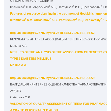
ОТ ВИЧ-СТАТУСА ПАЦИЕНТА
1
2
2
2
Кремнева
 Н.В., Абросимов
 А.Б., Пастушков
 И.С., Бреславский
 К.В.,
Features of resource planning in the treatment of Hodgkin’s lymphoma: 
1
2
2
2
Kremneva
 N.V., Abrosimov
 A.B., Pastushkov
 I.S., Breslavskiy
 K.V.,
http://dx.doi.org/10.26787/nydha-2618-8783-2026-11-1-46-52
РЕЗУЛЬТАТЫ АНАЛИЗА АССОЦИАЦИИ ГЕНЕТИЧЕСКОГО ПОЛИМОРФ
Мосина А.А.
RESULTS OF THE ANALYSIS OF THE ASSOCIATION OF GENETIC POLYM
TYPE 2 DIABETES MELLITUS
Mosina A.A.
http://dx.doi.org/10.26787/nydha-2618-8783-2026-11-1-53-59
ВАЛИДАЦИЯ КРИТЕРИЕВ ОЦЕНКИ КАЧЕСТВА ФАРМАКОТЕРАПИИ С
АУДИТУ
Сабирова Э.Р.
VALIDATION OF QUALITY ASSESSMENT CRITERIA FOR PHARMACOTH
A WAY TO PERSONALIZED AUDIT