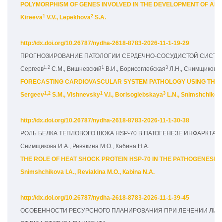
POLYMORPHISM OF GENES INVOLVED IN THE DEVELOPMENT OF ARTE
1
2
Kireeva
 V.V., Lepekhova
 S.A.
http://dx.doi.org/10.26787/nydha-2618-8783-2026-11-1-19-29
ПРОГНОЗИРОВАНИЕ ПАТОЛОГИИ СЕРДЕЧНО-СОСУДИСТОЙ СИСТЕ
1,2
1
3
Сергеев
 С.М., Вишневский
 В.И., Борисоглебская
 Л.Н., Снимщикова
FORECASTING CARDIOVASCULAR SYSTEM PATHOLOGY USING THE 
1,2
1
3
Sergeev
 S.M., Vishnevsky
 V.I., Borisoglebskaya
 L.N., Snimshchikov
http://dx.doi.org/10.26787/nydha-2618-8783-2026-11-1-30-38
РОЛЬ БЕЛКА ТЕПЛОВОГО ШОКА HSP-70 В ПАТОГЕНЕЗЕ ИНФАРКТ
Снимщикова И.А., Ревякина М.О., Кабина Н.А.
THE ROLE OF HEAT SHOCK PROTEIN HSP-70 IN THE PATHOGENESIS
Snimshchikova I.A., Reviakina M.O., Кabina N.А.
http://dx.doi.org/10.26787/nydha-2618-8783-2026-11-1-39-45
ОСОБЕННОСТИ РЕСУРСНОГО ПЛАНИРОВАНИЯ ПРИ ЛЕЧЕНИИ ЛИМФ