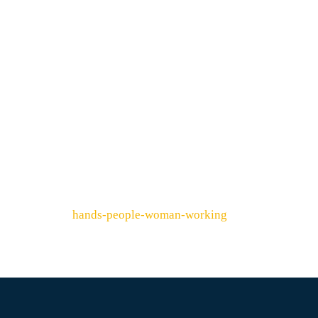
Навигация
hands-people-woman-working
по
записям