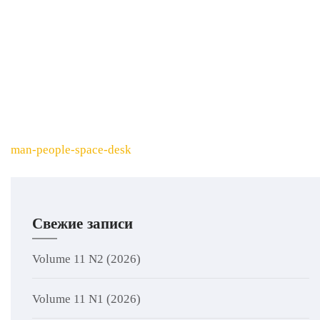
Навигация
man-people-space-desk
по
записям
Свежие записи
Volume 11 N2 (2026)
Volume 11 N1 (2026)