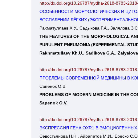
http://dx.doi.org/10.26787/nydha-2618-8783-2018
ОСОБЕННОСТИ МОРФОЛОГИЧЕСКИХ И ЦИТОЛ
ВОСПАЛЕНИИ ЛЁГКИХ (ЭКСПЕРИМЕНТАЛЬНО
Рахматуллаев Х.У., Садыкова Г.А., Залялова З.С
THE FEATURES OF THE MORPHOLOGICAL AND
PURULENT PNEUMONIA (EXPERIMENTAL STUD
http://dx.doi.org/10.26787/nydha-2618-8783-2018
ПРОБЛЕМЫ СОВРЕМЕННОЙ МЕДИЦИНЫ В КО
Сапенок О.В.
PROBLEMS OF MODERN MEDICINE IN THE C
Sapenok O.V.
http://dx.doi.org/10.26787/nydha-2618-8783-2018
ЭКСПРЕССИЯ ГЕНА OXR1 В ЭМОЦИОГЕННЫХ 
Севостьянова Н.Н., Айрапетов М.И., Ереско С.О