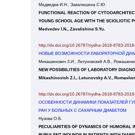
Медведев И.Н., Завалишина С.Ю.
FUNCTIONAL REACTION OF CYTOOARCHITECT
YOUNG SCHOOL AGE WITH THE SCIOLIOTIC PR
Medvedev I.N., Zavalishina S.Yu.
http://dx.doi.org/10.26787/nydha-2618-8783-2018
НОВЫЕ ВОЗМОЖНОСТИ ЛАБОРАТОРНОЙ ДИА
Микашинович 3.И., Летуновский А.В., Ромашенко
NEW POSSIBILITIES OF LABORATORY DIAGNO
Mikashinovich Z.I., Letunovsky A.V., Romashen
http://dx.doi.org/10.26787/nydha-2618-8783-2018
ОСОБЕННОСТИ ДИНАМИКИ ПОКАЗАТЕЛЕЙ ГУ
РАН У БОЛЬНЫХ С САХАРНЫМ ДИАБЕТОМ
Нузова О.Б.
PECULIARITIES OF DYNAMICS OF HUMORAL I
PURULENT WOUNDS IN PATIENTS WITH DIABE