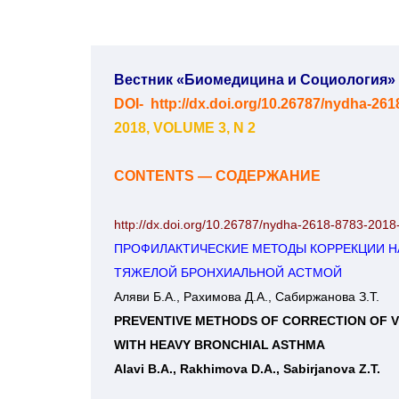
Вестник «Биомедицина и Социология» / B
DOI-  
http://dx.doi.org/10.26787/nydha-261
2018, VOLUME 3, N 2
CONTENTS — СОДЕРЖАНИЕ
http://dx.doi.org/10.26787/nydha-2618-8783-2018
ПРОФИЛАКТИЧЕСКИЕ МЕТОДЫ КОРРЕКЦИИ НА
ТЯЖЕЛОЙ БРОНХИАЛЬНОЙ АСТМОЙ
Аляви Б.А., Рахимова Д.А., Сабиржанова З.Т.
PREVENTIVE METHODS OF CORRECTION OF VIO
WITH HEAVY BRONCHIAL ASTHMA
Alavi B.A., Rakhimovа D.A., Sabirjanova Z.T.